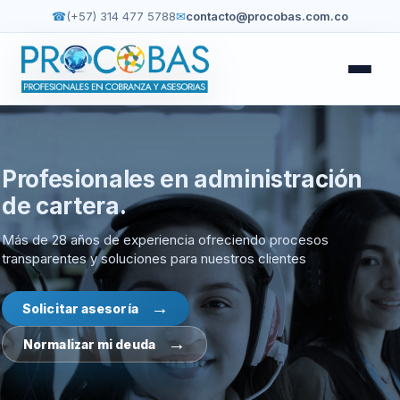
☎
(+57) 314 477 5788
✉
contacto@procobas.com.co
Inicio
Servicios
Profesionales en administración
de cartera.
Sobre nosotros
Más de 28 años de experiencia ofreciendo procesos
Contacto
transparentes y soluciones para nuestros clientes
Solicitar asesoría
Normalizar mi deuda